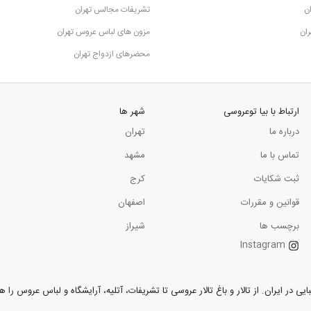
ن
تشریفات مجالس تهران
ران
مزون های لباس عروس تهران
محضرهای ازدواج تهران
ارتباط با بیا توعروسی
شهر ها
گرمدره تهران است که با بیش از چهار دهه تجربه، خدمات برگزاری عروسی، جشن‌ها، همای
درباره ما
تهران
تماس با ما
مشهد
ات پذیرایی و خدمات تشریفاتی، یکی از گزینه‌های محبوب برای افرادی است که به دنبال 
ثبت شکایات
کرج
قوانین و مقررات
اصفهان
برچسب ها
شیراز
Instagram
ر ایران. از تالار و باغ تالار عروسی تا تشریفات، آتلیه، آرایشگاه و لباس عروس را همر