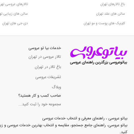
باغ تالارهای تهران
تالارهای عروسی تهرا
خدمات تشریفات عروسی
سالن های عقد تهران
سالن های زیبایی ته
طراحی و دیزاین مراسم
پذیرایی و خدمات اختصاصی
کلینیک های پوست و مو تهران
دی جی های تهران
مشاهده اطلاعات کامل باغ تالار آرشان
باغ تالار دشت شقایق گرمدره تهران
خدمات بیا تو عروسی
باغ تالار دشت شقایق یکی از مجموعه‌های باسابقه در زمینه برگزاری مراسم در 
تالار عروسی در تهران
باغ تالار در تهران
این باغ تالار در محدوده چیتگر گرمدره تهران واقع شده و با فضای مناسب، امکان
تشریفات عروسی
سابقه طولانی در برگزاری مراسم
وبلاگ
موقعیت مناسب در محدوده چیتگر
صاحب کسب و کار هستید؟
خدمات پذیرایی و تشریفات
امکان برگزاری مراسم‌های مختلف
مجموعه خود را ثبت کنید...
فضای مناسب برای عروسی و جشن
بیاتو عروسی ، راهنمای معرفی و انتخاب خدمات عروسی
مشاهده اطلاعات کامل باغ تالار دشت شقایق
بیاتو عروسی، راهنمای جامع جستجو، مقایسه و انتخاب بهترین خدمات عروسی و زیبایی د
کنید.