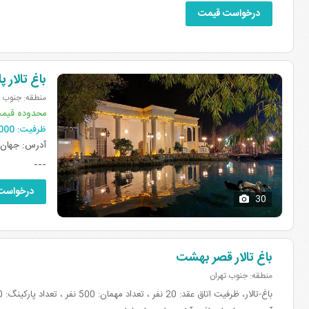
درخواست قیمت
باغ تالار 
منطقه: جنوب ت
محدوده قیم
ظرفیت:
1000-50 مهمان
آدرس:
جهان آ
---
درخواست
30
باغ تالار قصر بهشت
منطقه: جنوب تهران
باغ-تالار، ظرفیت اتاق عقد: 20 نفر ، تعداد مهمان: 500 نفر ، تعداد پارکینگ: 120