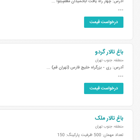
آدرس:
چهار راه یافت آباد،میدان معلم،بلوا ...
---
درخواست قیمت
باغ تالار گردو
منطقه: جنوب تهران
آدرس:
ری - بزرگراه خلیج فارس (تهران قم) ...
---
درخواست قیمت
باغ تالار ملک
منطقه: جنوب تهران
تعداد مهمان: 500 ظرفیت پارکینگ: 150