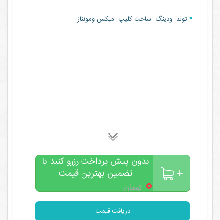
تولد .ودینگ .ساخت کلیپ .میکس ومونتاژ....
بدون پیش پرداخت رزرو کنید با
تضمین بهترین قیمت
۰
تومان
دریافت قیمت