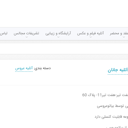
قد و محضر
آتلیه فیلم و عکس
آرایشگاه و زیبایی
تشریفات مجالس
لباس 
دسته بندی:
آتلیه عروس
آتلیه جانان
یر-هفت تیر11- پلاک 60
نی توسط بیاتوعروسی
عه قابلیت کنسلی دارد
 از بیاتوعروسی