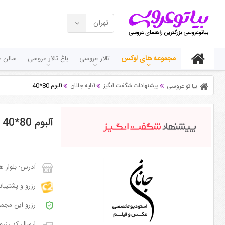
تهران
مجموعه های لوکس
تالار عروسی
باغ تالار عروسی
سالن ع
پیشنهادات شگفت انگیز
آتلیه جانان
آلبوم 80*40
بیا تو عروسی
آلبوم 80*40
آدرس: بلوار هفت ت
رزرو و پشتیبا
رزرو این مجمو
ارسال کد رزرو