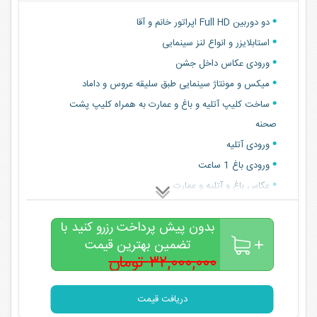
دو دوربین Full HD اپراتور خانم و آقا
استابلایزر و انواع لنز سینمایی
ورودی عکاس داخل جشن
میکس و مونتاژ سینمایی طبق سلیقه عروس و داماد
ساخت کلیپ آتلیه و باغ و عمارت به همراه کلیپ پشت
صحنه
ورودی آتلیه
ورودی باغ 1 ساعت
عکاس باغ و آتلیه و عمارت
عکس سر جشن 50*70
بدون پیش پرداخت رزرو کنید با
تضمین بهترین قیمت
۳۲,۰۰۰,۰۰۰ تومان
۲۸,۰۰۰,۰۰۰
تومان
دریافت قیمت