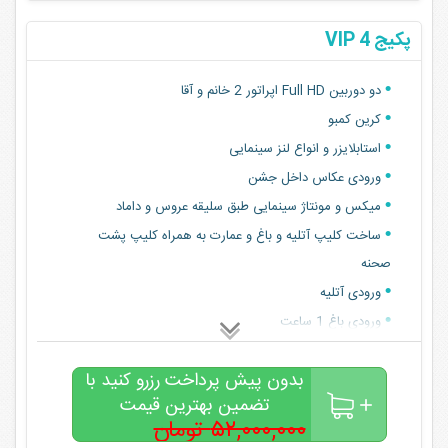
پکیج 4 VIP
دو دوربین Full HD اپراتور 2 خانم و آقا
کرین کمبو
استابلایزر و انواع لنز سینمایی
ورودی عکاس داخل جشن
میکس و مونتاژ سینمایی طبق سلیقه عروس و داماد
ساخت کلیپ آتلیه و باغ و عمارت به همراه کلیپ پشت
صحنه
ورودی آتلیه
ورودی باغ 1 ساعت
عکاس باغ و آتلیه و عمارت
بدون پیش پرداخت رزرو کنید با
عکس سر جشن 60*90
تضمین بهترین قیمت
هلیشات برای باغ و عمارت
۵۲,۰۰۰,۰۰۰ تومان