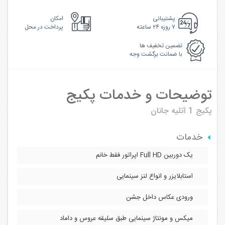
پشتیبانی
امکان
۷ روزه ۲۴ ساعته
پرداخت در محل
تضمین تخفیف ها
با ضمانت برگشت وجه
توضیحات و خدمات پکیج
پکیج 1
آتلیه جانان
خدمات
یک دوربین Full HD اپراتور فقط خانم
استابلایزر و انواع لنز سینمایی
ورودی عکاس داخل جشن
میکس و مونتاژ سینمایی طبق سلیقه عروس و داماد