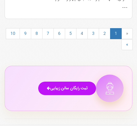
---
10
9
8
7
6
5
4
3
2
1
«
»
ثبت رایگان سالن زیبایی