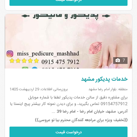
۱
۸
7
خدمات پدیکور مشهد
منطقه: بلوار امام رضا مشهد
بروزرسانی اطلاعات: 29 اردیبهشت 1405
برای مشاوره دقیق از سالن خدمات پدیکور لطفا با شماره موبایل
09154757912 تماس بگیرید، و برای دیدن نمونه کار بیشتر پیج اینستا یا
روبیکا را دنبال کنید.
آدرس:
مشهد، خیابان امام رضا - امام رضا 39 ...
((تخفیف ویژه برای مراجعه کنندگان محترم بیا تو عروسی))
درخواست قیمت