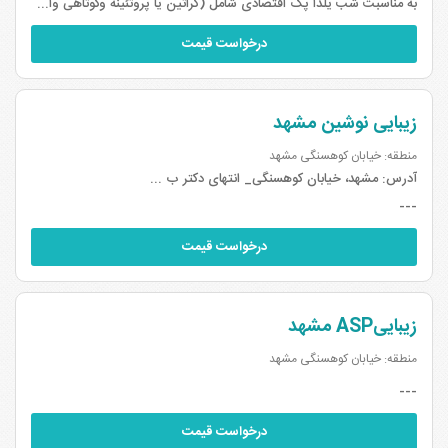
به مناسبت شب یلدا پک اقتصادی شامل (کراتین یا پروتئینه وکوتاهی واصلاح ورنگ ریشه )فقط به مبلغ 2 میلیون تومان از 3 آذر به مدت 20 روز
درخواست قیمت
زیبایی نوشین مشهد
منطقه: خیابان کوهسنگی مشهد
آدرس:
مشهد، خیابان کوهسنگی_ انتهای دکتر ب ...
---
درخواست قیمت
زیباییASP مشهد
منطقه: خیابان کوهسنگی مشهد
---
درخواست قیمت