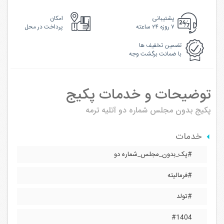
پشتیبانی
امکان
۷ روزه ۲۴ ساعته
پرداخت در محل
تضمین تخفیف ها
با ضمانت برگشت وجه
توضیحات و خدمات پکیج
پکیج بدون مجلس شماره دو
آتلیه ترمه
خدمات
#پک_بدون_مجلس_شماره دو
#فرمالیته
#تولد
#1404