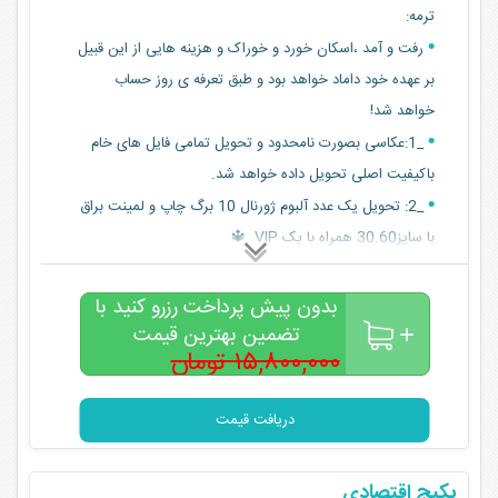
ترمه:
رفت و آمد ،اسکان خورد و خوراک و هزینه هایی از این قبیل
بر عهده خود داماد خواهد بود و طبق تعرفه ی روز حساب
خواهد شد!
_1:عکاسی بصورت نامحدود و تحویل تمامی فایل های خام
باکیفیت اصلی تحویل داده خواهد شد.
_2: تحویل یک عدد آلبوم ژورنال 10 برگ چاپ و لمینت براق
با سایز30.60 همراه با پک VIP 🔱
تصویر برداری وساخت کلیپ با تجهیزات حرفه ای و بروز 🕊
تدوین حرفه ای دو عدد کلیپ با دو زمان متفاوت
بدون پیش پرداخت رزرو کنید با
تضمین بهترین قیمت
هزینه ی تور در صورت داشتن تمامی آپشن های بالا با
۱۵,۸۰۰,۰۰۰ تومان
قیمت82000000 (ملیون تومان) در نظر گرفته شده است🍃
۸,۲۰۰,۰۰۰
تومان
هزینه رفت و امد و اسکان خب قیمتها باتوجه به تاریخ
دریافت قیمت
محاسبه میشه
پکیج اقتصادی