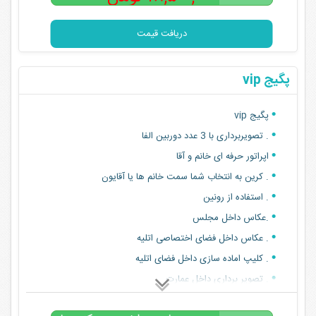
۲۵,۸۰۰,۰۰۰
قیمت پکیج با تخفیف رزرو آنلاین:25800000
تومان
دریافت قیمت
پگیج vip
پگیج vip
. تصویربرداری با 3 عدد دوربین الفا
اپراتور حرفه ای خانم و آقا
. کرین به انتخاب شما سمت خانم ها یا آقایون
. استفاده از رونین
.عکاس داخل مجلس
. عکاس داخل فضای اختصاصی اتلیه
. کلیپ اماده سازی داخل فضای اتلیه
. تصویر برداری داخل عمارت
. هلی شات داخل عمارت