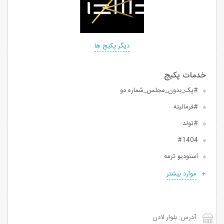
دیگر پکیج ها
#پک_بدون_مجلس_شماره دو
#فرمالیته
#تولد
#1404
استودیو ترمه
موارد بیشتر
آدرس: بلوار لادن