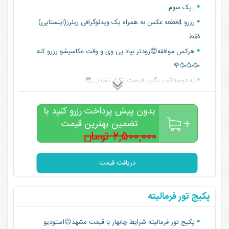
_پک سوم_
رزرو 4قطعه عکس به همراه یک ویدئوگرافی ریلرز(اینستایی)
فقط
هرکس موافقه😍زودتر بیاد پی وی و وقت عکاسیشو رزرو کنه
🥳🥳🥳🌹
به دوستاتون بگین فرصت تکرار نشدنی😎
بدون پیش پرداخت رزرو کنید با
تضمین بهترین قیمت
۲,۵۰۰,۰۰۰ تومان
۱,۹۰۰,۰۰۰
تومان
دریافت قیمت
پکیج تور فرماليته
پکیج تور فرمالیته شرایط چابهار با قیمت مشهد😉استودیو