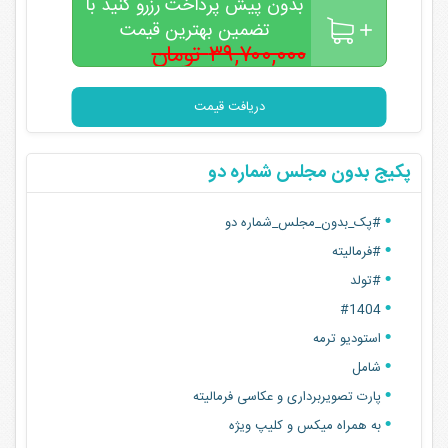
بدون پیش پرداخت رزرو کنید با
. البوم 30×60 ممتاز
تضمین بهترین قیمت
قیمت اصلی 39000000
۳۹,۷۰۰,۰۰۰ تومان
۳۵,۵۰۰,۰۰۰
قیمت پکیج با تخفیف رزرو آنلاین:35500000
تومان
دریافت قیمت
پکیج بدون مجلس شماره دو
#پک_بدون_مجلس_شماره دو
#فرمالیته
#تولد
#1404
استودیو ترمه
شامل
پارت تصویربرداری و عکاسی فرمالیته
به همراه میکس و کلیپ ویژه