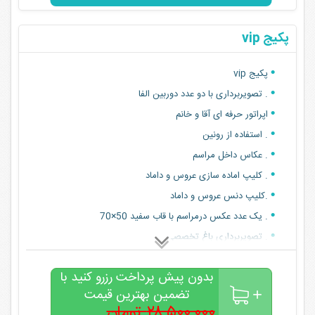
پکیج vip
پکیج vip
. تصویربرداری با دو عدد دوربین الفا
اپراتور حرفه ای آقا و خانم
. استفاده از رونین
. عکاس داخل مراسم
. کلیپ اماده سازی عروس و داماد
.کلیپ دنس عروس و داماد
. یک عدد عکس درمراسم با قاب سفید 50×70
. تصویربرداری باغ تخصصی
. عکاس داخل باغ تخصصی
بدون پیش پرداخت رزرو کنید با
.تصویر برداری هوایی(هلی شات) باغ تخصصی
تضمین بهترین قیمت
قیمت اصلی:28000000
۲۸,۵۰۰,۰۰۰ تومان