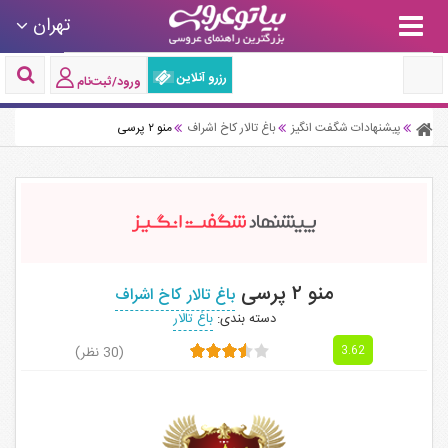
تهران
رزرو آنلاین
ورود/ثبت‌نام
پیشنهادات شگفت انگیز
باغ تالار کاخ اشراف
منو ۲ پرسی
منو ۲ پرسی
باغ تالار کاخ اشراف
دسته بندی:
باغ تالار
(30 نظر)
3.62