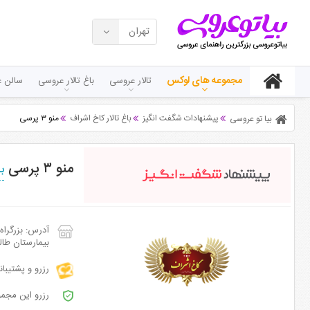
تهران
مجموعه های لوکس
تالار عروسی
باغ تالار عروسی
سالن ع
پیشنهادات شگفت انگیز
باغ تالار کاخ اشراف
منو ۳ پرسی
بیا تو عروسی
منو ۳ پرسی
ب
آدرس: بزرگراه
بیمارستان طا
رزرو و پشتیبا
رزرو این مجمو