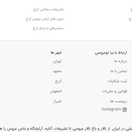
تشریفات مجالس کرج
رج
مزون های لباس عروس کرج
محضرهای ازدواج کرج
ارتباط با بیا توعروسی
شهر ها
درباره ما
تهران
تماس با ما
مشهد
ثبت شکایات
کرج
قوانین و مقررات
اصفهان
برچسب ها
شیراز
Instagram
ر ایران. از تالار و باغ تالار عروسی تا تشریفات، آتلیه، آرایشگاه و لباس عروس را همر