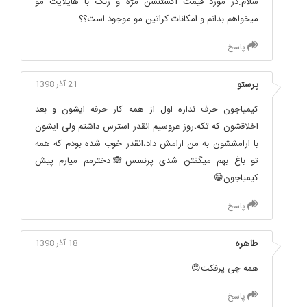
سلام.در مورد قیمت اکستنشن مژه و رنگ با هایلایت مو
میخواهم بدانم و امکانات کراتین مو موجود است؟؟
پاسخ
پرستو
21 آذر 1398
کیمیاجون حرف نداره اول از همه کار حرفه ایشون و بعد
اخلاقشون که تکه،روز عروسیم انقدر استرس داشتم ولی ایشون
با ارامششون به من ارامش داد،انقدر خوب شده بودم که همه
تو باغ بهم میگفتن شدی پرنسس🙈دخترمم میارم پیش
کیمیاجون😁
پاسخ
طاهره
18 آذر 1398
همه چی پرفکت😍
پاسخ