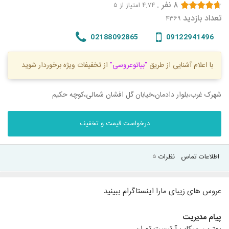
۸
نفر
.
۴.۷۴
امتیاز از ۵
تعداد بازدید
۴۳۶۹
02188092865
09122941496
با اعلام آشنایی از طریق
"بیاتوعروسی"
از تخفیفات ویژه برخوردار شوید
شهرک غرب،بلوار دادمان،خیابان گل افشان شمالی،کوچه حکیم
درخواست قیمت و تخفیف
اطلاعات تماس
نظرات
۵
عروس های زیبای مارا اینستاگرام ببینید
پیام مدیریت