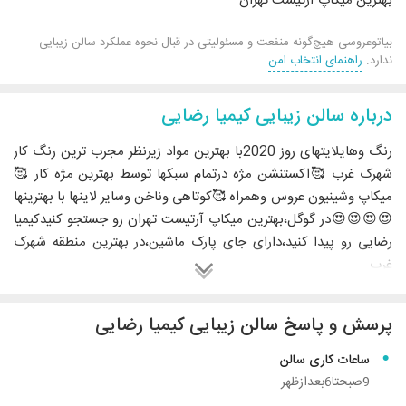
بهترین میکاپ آرتیست تهران
بیاتوعروسی هیچ‌گونه منفعت و مسئولیتی در قبال نحوه عملکرد سالن زیبایی
ندارد.
راهنمای انتخاب امن
درباره سالن زیبایی کیمیا رضایی
رنگ وهایلایتهای روز 2020با بهترین مواد زیرنظر مجرب ترین رنگ کار
شهرک غرب 🥰اکستنشن مژه درتمام سبکها توسط بهترین مژه کار 🥰
میکاپ وشینیون عروس وهمراه 🥰کوتاهی وناخن وسایر لاینها با بهترینها
😍😍😍😍در گوگل،بهترین میکاپ آرتیست تهران رو جستجو کنیدکیمیا
رضایی رو پیدا کنید،دارای جای پارک ماشین،در بهترین منطقه شهرک
غرب
💥خدمات تخصصی رنگ،لایت،آمبره،سامبره،بالیاژ،
کالرملتینگ و... با حفظ سلامت کامل مو به همراه بهترین برندهاو
پرسش و پاسخ سالن زیبایی کیمیا رضایی
جدیدترین تکنیک ها با بیش از 13سال سابقه کاری.
💥 انواع خدمات بوتاکس مو و کراتین، احیا و تراپی برای بازیابی موهای
ساعات کاری سالن
آسیب دیده با مواد عالی.
9صبحتا6بعدازظهر
💥ارائه تکنیکی ترین خدمات پوست،فیشیال، جوانسازی و 3 نوع