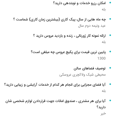
امکان رزرو خدمات و نوبتدهی دارید؟
پاکسازی، میکرونیدلینگ،ماسک نقاب ال ای دی و... توسط متخصص
بله
حرفه ای
💄حرفه ای ترین و به روزترین میکاپ ها.
چه ماه هایی از سال، پیک کاری (بیشترین زمان کاری) شماست ؟
👑جدیدترین شینیون های روز دنیا.
عید ونیمه دوم سال
💅خدمات تخصصی ناخن،انواع کاشت، لمینیت، ترمیم و...
ارائه نمونه کار ژورنالی ، زنده و بازدید عروس دارید ؟
👣 لاین تخصصی پدیکور،پارافین تراپی،کفسابی و... برای درمان درد
بله
مفاصل و ریلکس شدن بدن.
💥 طراحی و قرینه سازی ابرو با جدیدترین تکنیکهای هاشور،میکرو
پایین ترین قیمت برای پکیج عروس چه مبلغی است؟
بلیدینگ، فیبروز و...
1300
💥 وکس با بهترین مواد گیاهی
توصیف فضاهای سالن
💇‍♀️انواع کوپ های ژورنالی با براشینگ تخصص
محیطی شیک ولاکچری ‌عروسکی
آیا فضای مجزایی برای انجام هر کدام از خدمات آرایشی و زیبایی دارید؟
بله
آیا برای هر مشتری ، صندوق امانات جهت قراردادن لوازم شخصی شان
دارید؟
خیر