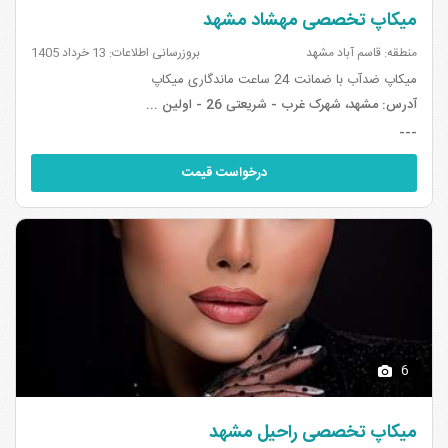
میکاپ تخصصی مهشاد مشهد
منطقه: قاسم آباد مشهد
بروزرسانی اطلاعات: 13 خرداد 1405
میکاپ ضدآب با ضمانت 24 ساعت ماندگاری میکاپ
آدرس:
مشهد، شهرک غرب - شریعتی 26 - اولین ...
---
درخواست قیمت
6
میکاپ تخصصی راحیل مشهد