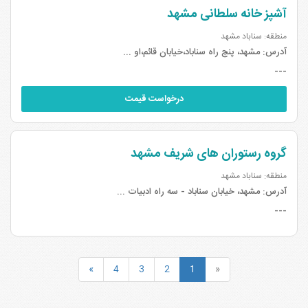
آشپز خانه سلطانی مشهد
منطقه: سناباد مشهد
آدرس:
مشهد، پنج راه سناباد،خیابان قائم،او ...
---
درخواست قیمت
گروه رستوران های شریف مشهد
منطقه: سناباد مشهد
آدرس:
مشهد، خیابان سناباد - سه راه ادبیات ...
---
»
4
3
2
1
«