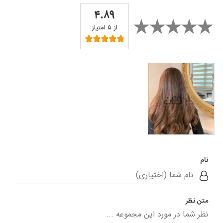
۴.۸۹
از ۵ امتیاز
سالن زیبایی مونه
نام
متن نظر