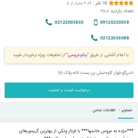
۱۵
نفر
.
۴.۸۹
امتیاز از ۵
تعداد بازدید
۳۵۰۷
02122003830
09120230558
02122636088
با اعلام آشنایی از طریق
"بیاتوعروسی"
از تخفیفات ویژه برخوردار شوید
اندرزگو-بلوار کاوه-نبش بن بست لاله-پلاک 16
درخواست قیمت و تخفیف
تصاویر
اطلاعات تماس
۱
***مژده به عروس خانمها*** با فرناز ونکی از بهترین گریمورهای