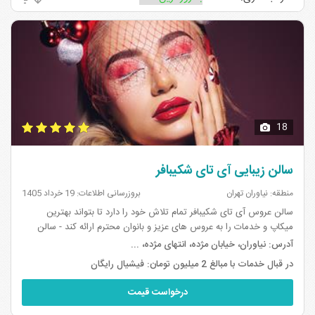
۳
تهران
۱
سالن های زیبایی مرکز تهران
سالن های زیبایی جنوب تهران
۲۹
۳۹
سالن های زیبایی سعادت آباد تهران
سالن های زیبایی تهرانسر تهران
۱
۲۰
سالن های زیبایی پاسداران تهران
۱
18
سالن زیبایی آی تای شکیبافر
منطقه: نیاوران تهران
بروزرسانی اطلاعات: 19 خرداد 1405
سالن عروس آی تای شکیبافر تمام تلاش خود را دارد تا بتواند بهترین
میکاپ و خدمات را به عروس های عزیز و بانوان محترم ارائه کند - سالن
زیبایی آی تای همراه با کافه ی مجهز دارای جای پارک عالی با محیطی دنج
آدرس:
نیاوران، خیابان مژده، انتهای مژده، ...
در...
در قبال خدمات با مبالغ 2 میلیون تومان: فیشیال رایگان
درخواست قیمت