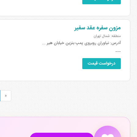
مزون سفره عقد سفیر
منطقه: شمال تهران
آدرس:
نیاوران روبروی پمپ بنزین خیابان هیر ...
---
درخواست قیمت
«