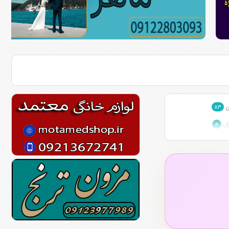
ن
۸۳
ان
۶