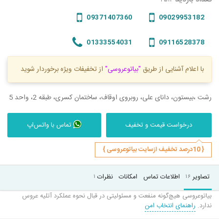
09371407360
09029953182
01333554031
09116528378
با اعلام آشنایی از طریق
"بیاتوعروسی"
از تخفیفات ویژه برخوردار شوید
رشت ،بیستون، دانای علی، روبروی اوقاف، ساختمان کسری، طبقه 2، واحد 5
درخواست قیمت و تخفیف
تماس با واتس‌اپ
{ 10درصد تخفیف ازسایت بیاتوعروسی }
تصاویر
اطلاعات تماس
امکانات
نظرات
۱
۱۶
بیاتوعروسی هیچ‌گونه منفعت و مسئولیتی در قبال نحوه عملکرد آتلیه عروس
ندارد.
راهنمای انتخاب امن