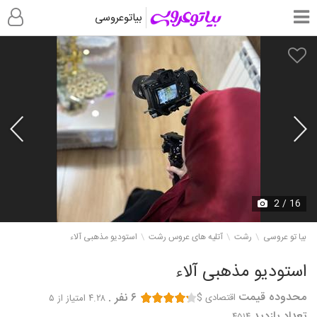
بیاتوعروسی
آتلیه عروس رشت
2
/ 16
بیا تو عروسی
رشت
آتلیه های عروس رشت
استودیو مذهبی آلاء
استودیو مذهبی آلاء
محدوده قیمت
۶
نفر
.
اقتصادی $
۴.۲۸
امتیاز از ۵
تعداد بازدید
۴۵۱۴