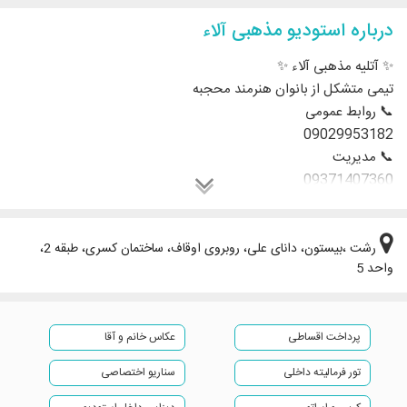
درباره استودیو مذهبی آلاء
✨ آتلیه مذهبی آلاء ✨
تیمی متشکل از بانوان هنرمند محجبه
📞 روابط عمومی
09029953182
📞 مدیریت
09371407360
09116528378
🔻رشت، بیستون ، جنب مقبره دانای علی، روبروی اوقاف، طبقه 2 واحد
رشت ،بیستون، دانای علی، روبروی اوقاف، ساختمان کسری، طبقه 2،
واحد 5
5
پرداخت اقساطی
همین حالا عضو شوید 👇👇👇
عکاس خانم و آقا
تور فرمالیته داخلی
سناریو اختصاصی
ایتا: