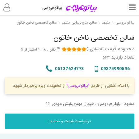
بیاتوعروسی
بیا تو عروسی
مشهد
سالن های زیبایی مشهد
سالن تخصصی ناخن خاتون
سالن تخصصی ناخن خاتون
محدوده قیمت
۴
نفر
.
اقتصادی $
۴.۹۸
امتیاز از ۵
تعداد بازدید
۵۴۳
05137624773
09375990596
با اعلام آشنایی از طریق
"بیاتوعروسی"
از تخفیفات ویژه برخوردار شوید
مشهد - بلوار فردوسی ، خیابان مهدی،نبش مهدی 12
درخواست قیمت و تخفیف