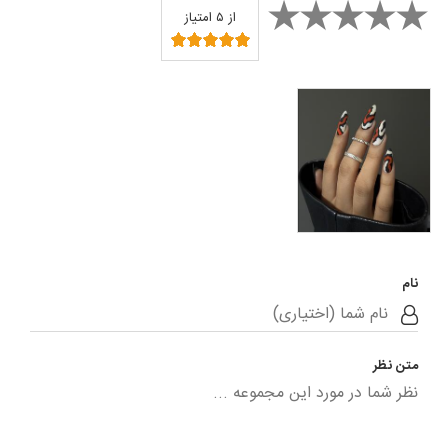
از ۵ امتیاز
سالن تخصصی ناخن
خاتون
نام
متن نظر