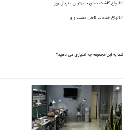
✅انواع کاشت ناخن با بهترین متریال روز
✅انواع خدمات ناخن دست و پا
✅انواع پدیکور و کفسابی
✨مدرس کاشت ناخن ✨
🎀دارای مدرک بین المللی از روسیه🎀
شما به این مجموعه چه امتیازی می دهید؟
💫 آموزش صفر تا صد ناخن
✅همراه مدرک سرتیفیکیت
یا
سالن تخصصی ناخن مژده مشهد
✅مدرک فنی حرفه ایی