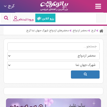
کرج
رزرو آنلاین
ورود/ثبت‌نام
کرج
محضر ازدواج
محضرهای ازدواج شهرک جهان نما کرج