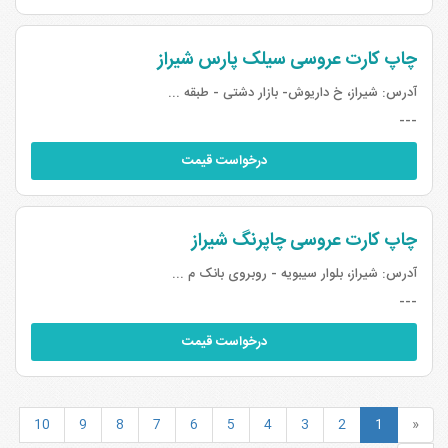
چاپ کارت عروسی سیلک پارس شیراز
آدرس:
شیراز، خ داریوش- بازار دشتی - طبقه ...
---
درخواست قیمت
چاپ کارت عروسی چاپرنگ شیراز
آدرس:
شیراز، بلوار سیبویه - روبروی بانک م ...
---
درخواست قیمت
10
9
8
7
6
5
4
3
2
1
«