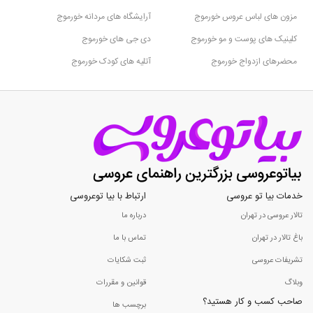
مزون های لباس عروس خورموج
آرایشگاه های مردانه خورموج
کلینیک های پوست و مو خورموج
دی جی های خورموج
محضرهای ازدواج خورموج
آتلیه های کودک خورموج
خدمات بیا تو عروسی
ارتباط با بیا توعروسی
تالار عروسی در تهران
درباره ما
باغ تالار در تهران
تماس با ما
تشریفات عروسی
ثبت شکایات
وبلاگ
قوانین و مقررات
صاحب کسب و کار هستید؟
برچسب ها