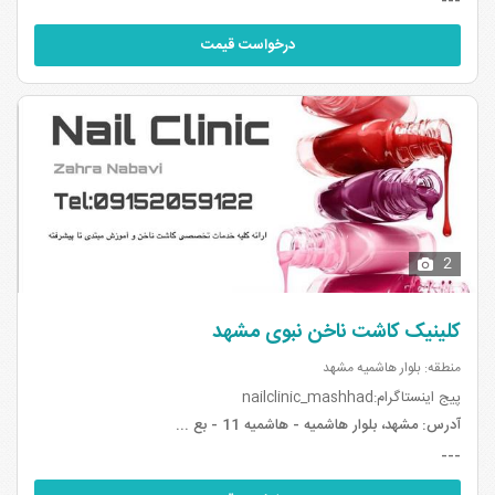
---
درخواست قیمت
2
کلینیک کاشت ناخن نبوی مشهد
منطقه: بلوار هاشمیه مشهد
پیج اینستاگرام:nailclinic_mashhad
آدرس:
مشهد، بلوار هاشمیه - هاشمیه 11 - بع ...
---