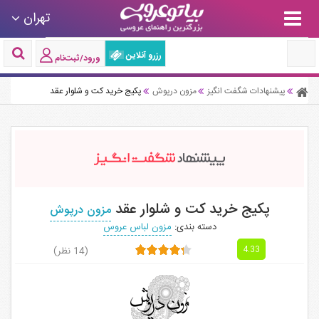
تهران
رزرو آنلاین
ورود/ثبت‌نام
پیشنهادات شگفت انگیز
مزون درپوش
پکیج خرید کت و شلوار عقد
پکیج خرید کت و شلوار عقد
مزون درپوش
دسته بندی:
مزون لباس عروس
(14 نظر)
4.33