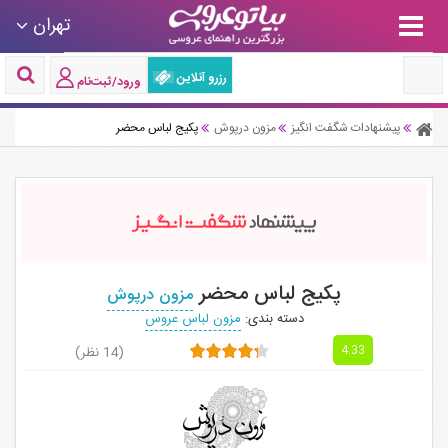
تهران
رزرو آنلاین
ورود/ثبت‌نام
پیشنهادات شگفت انگیز
مزون درپوش
پکیج لباس محضر
پکیج لباس محضر
مزون درپوش
دسته بندی:
مزون لباس عروس
(14 نظر)
4.33