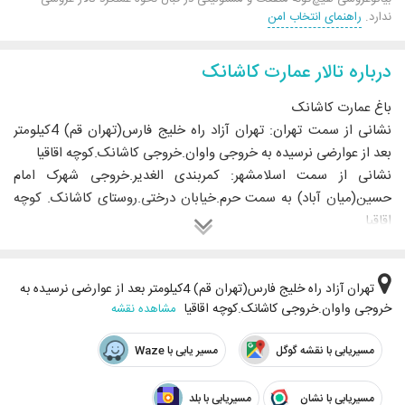
ندارد.
راهنمای انتخاب امن
درباره تالار عمارت کاشانک
باغ عمارت کاشانک
نشانی از سمت تهران: تهران آزاد راه خلیج فارس(تهران قم) 4کیلومتر
بعد از عوارضی نرسیده به خروجی واوان.خروجی کاشانک.کوچه اقاقیا
نشانی از سمت اسلامشهر: کمربندی الغدیر.خروجی شهرک امام
حسین(میان آباد) به سمت حرم.خیابان درختی.روستای کاشانک. کوچه
اقاقیا
شماره تلفن های باغ عمارت کاشانک : 09036003600 /
09386003600
اینستاگرام باغ عمارت کاشانک: kashanak_gardenhall
تهران آزاد راه خلیج فارس(تهران قم) 4کیلومتر بعد از عوارضی نرسیده به
خروجی واوان.خروجی کاشانک.کوچه اقاقیا
مشاهده نقشه
منوی شماره (1)
مسیریابی با نقشه گوگل
مسیر یابی با Waze
میکس 50٪(50٪جوجه کباب زعفرانی 5٪کباب لقمه )
مسیریابی با نشان
مسیریابی با بلد
منوی شماره (2)