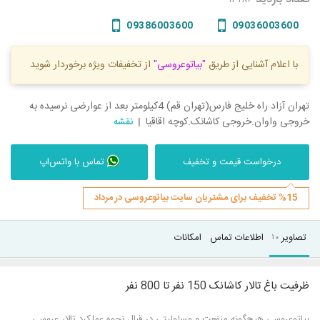
09386003600
09036003600
با اعلام آشنایی از طریق
"بیاتوعروسی"
از تخفیفات ویژه برخوردار شوید
تهران آزاد راه خلیج فارس(تهران قم) 4کیلومتر بعد از عوارضی نرسیده به
خروجی واوان.خروجی کاشانک.کوچه اقاقیا
نقشه
درخواست قیمت و تخفیف
تماس با واتس‌اپ
%15 تخفیف برای مشتریان سایت بیاتوعروسی در مرداد
تصاویر
اطلاعات تماس
امکانات
۱۰
ظرفیت باغ تالار کاشانک 150 نفر تا 800 نفر
بیاتوعروسی هیچ‌گونه منفعت و مسئولیتی در قبال نحوه عملکرد تالار عروسی