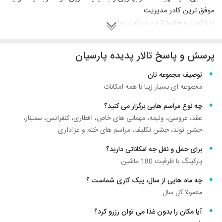
موفق ترین کادر مدیریت
زیبا ترین و جدید ترین دیزاین روز
و نازل ترین قیمت ها برای خلق مراسم های شگفت انگیز شما دوستان
گرامی در خدمت شما می باشد.
پرسش و پاسخ تالار پدیده پارسیان
ازدواجی زیبا، آسان و به یاد ماندنی را با ما تجربه کنید،
پک ویژه برای هدیه به عروس و داماد های عزیز: تهیه میوه، شیرینی،
توصیف مجموعه تان
ماشین عروس به همراه گل و دسته گل عروس، آرایشگاه عروس ، مزون
مجموعه ای بسیار زیبا با همه امکانات
لباس عروس و کارت دعوت عروسی فقط به ازای هر نفر 10 هزار تومان
چه نوع مراسم هایی برگزار می کنید؟
عقد، عروسی، ولیمه، مهمانی های خاص، افطاری، کنفرانس، سمینار،
جشن تولد، جشن تکلیف، مراسم های ختم و عزاداری
برای حمل و نقل چه امکاناتی دارید؟
پارکینگ با ظرفیت 180 ماشین
چه ماه هایی از سال، پیک کاری شماست ؟
معمولا کل سال
آیا مکان را بدون غذا می توان رزرو کرد؟