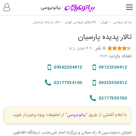
بیاتوعروسی
بیا تو عروسی
تهران
تالارهای عروسی تهران
تالار پدیده پارسیان
تالار پدیده پارسیان
۵
نفر
.
۴.۴
امتیاز از ۵
تعداد بازدید
۴۱۷۹
09362304912
09122304912
02177554100
09335304912
02177559700
با اعلام آشنایی از طریق
"بیاتوعروسی"
از تخفیفات ویژه برخوردار شوید
خیابان دماوند،بین 4 راه سبلان و بزرگراه امام علی،جنب درمانگاه افلاطون